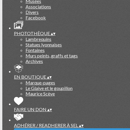
Musées
Associations
Divers
Facebook
PHOTOTHÈQUE
▴
▾
Lambrequins
Statues lyonnaises
Fontaines
Murs peints, graffs et tags
Archives
EN BOUTIQUE
▴
▾
Marque-pages
Le Glaive et le goupillon
Maurice Scève
FAIRE UN DON
▴
▾
ADHÉRER / READHERER À SEL
▴
▾