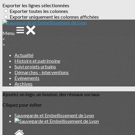
Exporter les lignes sélectionnées
Exporter toutes les colonnes
Exporter uniquement les colonnes affichées
Menu
<
>
Actualité
Histoire et patrimoine
Suivi projets urbains
Démarches - interventions
Événements
Archives
Ajoutez un logo, un bouton, des réseaux sociaux
Cliquez pour éditer
Sauvegarde et Embellissement de Lyon