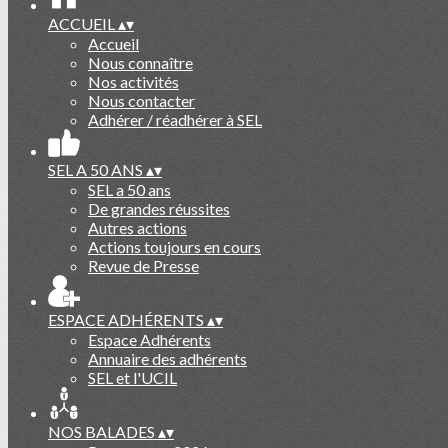
ACCUEIL
▴
▾
Accueil
Nous connaître
Nos activités
Nous contacter
Adhérer / réadhérer à SEL
SEL A 50 ANS
▴
▾
SEL a 50 ans
De grandes réussites
Autres actions
Actions toujours en cours
Revue de Presse
ESPACE ADHÉRENTS
▴
▾
Espace Adhérents
Annuaire des adhérents
SEL et l'UCIL
NOS BALADES
▴
▾