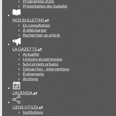
Programme 2026
Présentation des balades
NOS BULLETINS
▴
▾
En consultation
À télécharger
Rechercher un article
LA GAZETTE
▴
▾
Actualité
Histoire et patrimoine
Suivi projets urbains
Démarches - interventions
Événements
Archives
L'AGENDA
▴
▾
LIENS UTILES
▴
▾
Institutions