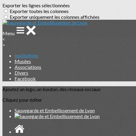
Exporter les lignes sélectionnées
Exporter toutes les colonnes
Exporter uniquement les colonnes affichées
Menu
<
>
Institutions
Musées
Associations
Divers
Facebook
Ajoutez un logo, un bouton, des réseaux sociaux
Cliquez pour éditer
Sauvegarde et Embellissement de Lyon