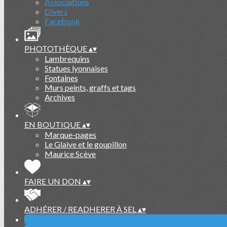
Associations
Divers
Facebook
PHOTOTHÈQUE
▴
▾
Lambrequins
Statues lyonnaises
Fontaines
Murs peints, graffs et tags
Archives
EN BOUTIQUE
▴
▾
Marque-pages
Le Glaive et le goupillon
Maurice Scève
FAIRE UN DON
▴
▾
ADHÉRER / READHERER À SEL
▴
▾