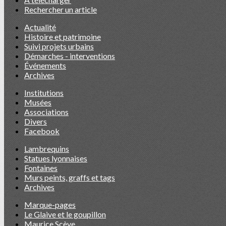
Rechercher un article
Actualité
Histoire et patrimoine
Suivi projets urbains
Démarches - interventions
Événements
Archives
Institutions
Musées
Associations
Divers
Facebook
Lambrequins
Statues lyonnaises
Fontaines
Murs peints, graffs et tags
Archives
Marque-pages
Le Glaive et le goupillon
Maurice Scève