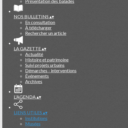
Présentation des balades
NOS BULLETINS
▴
▾
En consultation
À télécharger
Rechercher un article
LA GAZETTE
▴
▾
Actualité
Histoire et patrimoine
Suivi projets urbains
Démarches - interventions
Événements
Archives
L'AGENDA
▴
▾
LIENS UTILES
▴
▾
Institutions
Musées