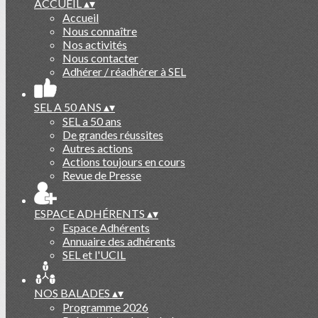
ACCUEIL
▴
▾
Accueil
Nous connaître
Nos activités
Nous contacter
Adhérer / réadhérer à SEL
SEL A 50 ANS
▴
▾
SEL a 50 ans
De grandes réussites
Autres actions
Actions toujours en cours
Revue de Presse
ESPACE ADHÉRENTS
▴
▾
Espace Adhérents
Annuaire des adhérents
SEL et l'UCIL
NOS BALADES
▴
▾
Programme 2026