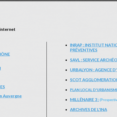
 internet
INRAP : INSTITUT NA
PRÉVENTIVES
HÔNE
SAVL : SERVICE ARCHÉ
N
URBALYON : AGENCE D
SCOT AGGLOMERATION
ES
PLAN LOCAL D'URBANISME
n Auvergne
MILLÉNAIRE 3
:
(Prospectiv
ARCHIVES DE L'INA