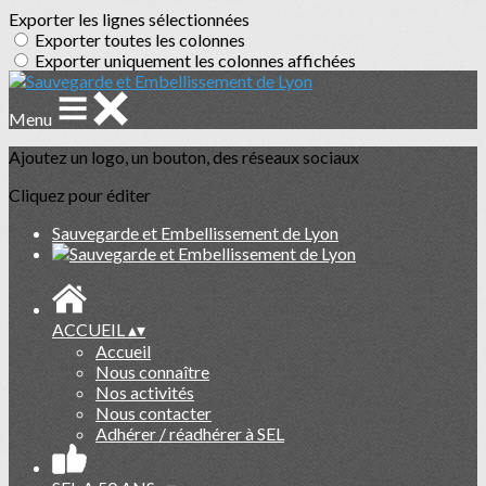
Exporter les lignes sélectionnées
Exporter toutes les colonnes
Exporter uniquement les colonnes affichées
Menu
Ajoutez un logo, un bouton, des réseaux sociaux
Cliquez pour éditer
Sauvegarde et Embellissement de Lyon
ACCUEIL
▴
▾
Accueil
Nous connaître
Nos activités
Nous contacter
Adhérer / réadhérer à SEL