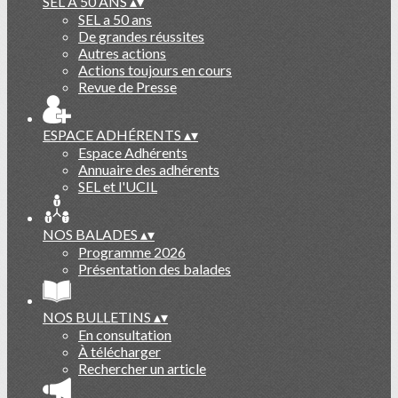
SEL A 50 ANS
▴
▾
SEL a 50 ans
De grandes réussites
Autres actions
Actions toujours en cours
Revue de Presse
ESPACE ADHÉRENTS
▴
▾
Espace Adhérents
Annuaire des adhérents
SEL et l'UCIL
NOS BALADES
▴
▾
Programme 2026
Présentation des balades
NOS BULLETINS
▴
▾
En consultation
À télécharger
Rechercher un article