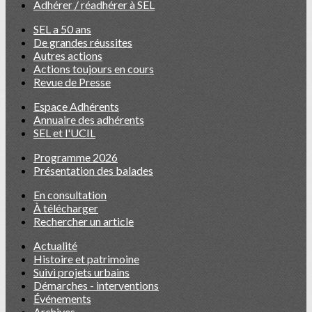
Adhérer / réadhérer à SEL
SEL a 50 ans
De grandes réussites
Autres actions
Actions toujours en cours
Revue de Presse
Espace Adhérents
Annuaire des adhérents
SEL et l'UCIL
Programme 2026
Présentation des balades
En consultation
À télécharger
Rechercher un article
Actualité
Histoire et patrimoine
Suivi projets urbains
Démarches - interventions
Événements
Archives