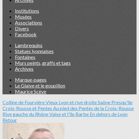
Institutions
Musées
Associations
Divers
Facebook
Lambrequins
Statues lyonnaises
Fontaines
Murs peints, graffs et tags
Archives
Marque-pages
Le Glaive et le goupillon
Maurice Scève
Colline de Fourvière
Vieux Lyon et rive droite Saône
Presqu'île
Croix-Rousse et Pentes
Au pied des Pentes de la Croix-Rousse
Rive gauche du Rhône
Vaise et l'île Barbe
En dehors de Lyon
Retour