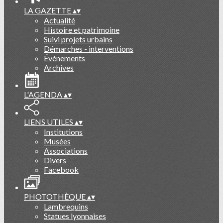
LA GAZETTE
▴
▾
Actualité
Histoire et patrimoine
Suivi projets urbains
Démarches - interventions
Événements
Archives
L'AGENDA
▴
▾
LIENS UTILES
▴
▾
Institutions
Musées
Associations
Divers
Facebook
PHOTOTHÈQUE
▴
▾
Lambrequins
Statues lyonnaises