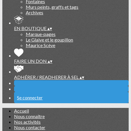
Fontaines
Murs peints, graffs et tags
Archives
EN BOUTIQUE
▴
▾
Marque-pages
Le Glaive et le goupillon
Maurice Scève
FAIRE UN DON
▴
▾
ADHÉRER / READHERER À SEL
▴
▾
Se connecter
Accueil
Nous connaître
Nos activités
Nous contacter