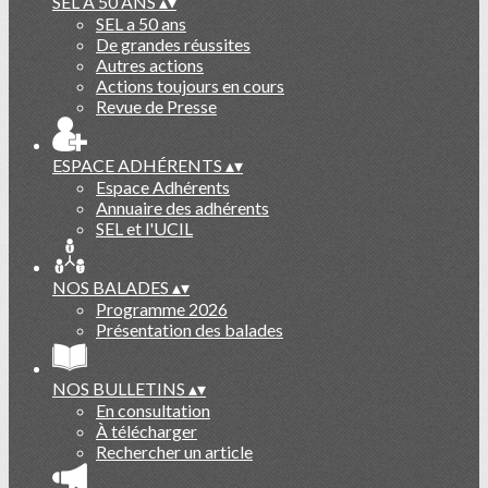
SEL A 50 ANS
▴
▾
SEL a 50 ans
De grandes réussites
Autres actions
Actions toujours en cours
Revue de Presse
ESPACE ADHÉRENTS
▴
▾
Espace Adhérents
Annuaire des adhérents
SEL et l'UCIL
NOS BALADES
▴
▾
Programme 2026
Présentation des balades
NOS BULLETINS
▴
▾
En consultation
À télécharger
Rechercher un article