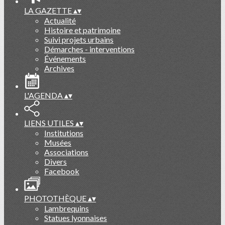
LA GAZETTE
▴
▾
Actualité
Histoire et patrimoine
Suivi projets urbains
Démarches - interventions
Événements
Archives
L'AGENDA
▴
▾
LIENS UTILES
▴
▾
Institutions
Musées
Associations
Divers
Facebook
PHOTOTHÈQUE
▴
▾
Lambrequins
Statues lyonnaises