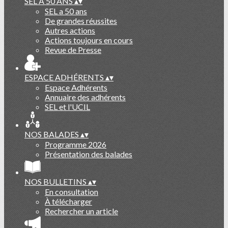
SEL A 50 ANS
▴
▾
SEL a 50 ans
De grandes réussites
Autres actions
Actions toujours en cours
Revue de Presse
ESPACE ADHÉRENTS
▴
▾
Espace Adhérents
Annuaire des adhérents
SEL et l'UCIL
NOS BALADES
▴
▾
Programme 2026
Présentation des balades
NOS BULLETINS
▴
▾
En consultation
À télécharger
Rechercher un article