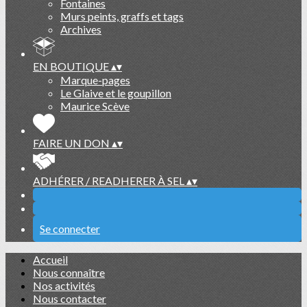
Fontaines
Murs peints, graffs et tags
Archives
EN BOUTIQUE
▴
▾
Marque-pages
Le Glaive et le goupillon
Maurice Scève
FAIRE UN DON
▴
▾
ADHÉRER / READHERER À SEL
▴
▾
Se connecter
Accueil
Nous connaître
Nos activités
Nous contacter