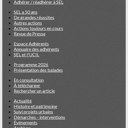
Adhérer / réadhérer à SEL
SEL a 50 ans
De grandes réussites
Autres actions
Actions toujours en cours
Revue de Presse
Espace Adhérents
Annuaire des adhérents
SEL et l'UCIL
Programme 2026
Présentation des balades
En consultation
À télécharger
Rechercher un article
Actualité
Histoire et patrimoine
Suivi projets urbains
Démarches - interventions
Événements
Archives