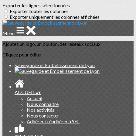
Exporter les lignes sélectionnées
Exporter toutes les colonnes
Exporter uniquement les colonnes affichées
Menu
Ajoutez un logo, un bouton, des réseaux sociaux
Cliquez pour éditer
Sauvegarde et Embellissement de Lyon
ACCUEIL
▴
▾
Accueil
Nous connaître
Nos activités
Nous contacter
Adhérer / réadhérer à SEL