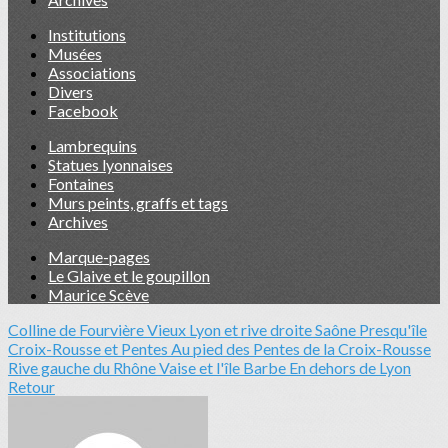
Institutions
Musées
Associations
Divers
Facebook
Lambrequins
Statues lyonnaises
Fontaines
Murs peints, graffs et tags
Archives
Marque-pages
Le Glaive et le goupillon
Maurice Scève
Colline de Fourvière
Vieux Lyon et rive droite Saône
Presqu'île
Croix-Rousse et Pentes
Au pied des Pentes de la Croix-Rousse
Rive gauche du Rhône
Vaise et l'île Barbe
En dehors de Lyon
Retour