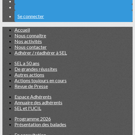
Se connecter
Accueil
Nous connaître
Nos activités
Nous contacter
Adhérer / réadhérer à SEL
SEL a 50 ans
De grandes réussites
Autres actions
Actions toujours en cours
Revue de Presse
Espace Adhérents
Annuaire des adhérents
SEL et l'UCIL
Programme 2026
Présentation des balades
En consultation