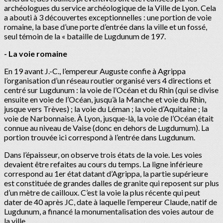
archéologues du service archéologique de la Ville de Lyon. Cela
a abouti à 3 découvertes exceptionnelles : une portion de voie
romaine, la base d’une porte d’entrée dans la ville et un fossé,
seul témoin de la « bataille de Lugdunum de 197.
- La voie romaine
En 19 avant J.-C., l’empereur Auguste confie à Agrippa
l’organisation d’un réseau routier organisé vers 4 directions et
centré sur Lugdunum : la voie de l’Océan et du Rhin (qui se divise
ensuite en voie de l’Océan, jusqu’à la Manche et voie du Rhin,
jusque vers Trèves) ; la voie du Léman ; la voie d’Aquitaine ; la
voie de Narbonnaise. À Lyon, jusque-là, la voie de l’Océan était
connue au niveau de Vaise (donc en dehors de Lugdumum). La
portion trouvée ici correspond à l’entrée dans Lugdunum.
Dans l’épaisseur, on observe trois états de la voie. Les voies
devaient être refaites au cours du temps. La ligne inférieure
correspond au 1er état datant d’Agrippa, la partie supérieure
est constituée de grandes dalles de granite qui reposent sur plus
d’un mètre de cailloux. C’est la voie la plus récente qui peut
dater de 40 après JC, date à laquelle l’empereur Claude, natif de
Lugdunum, a financé la monumentalisation des voies autour de
la ville.