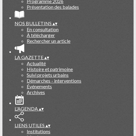
Programme 2026
Présentation des balades
NOS BULLETINS
▴
▾
En consultation
À télécharger
Rechercher un article
LA GAZETTE
▴
▾
Actualité
Histoire et patrimoine
Suivi projets urbains
Démarches - interventions
Événements
Archives
L'AGENDA
▴
▾
LIENS UTILES
▴
▾
Institutions