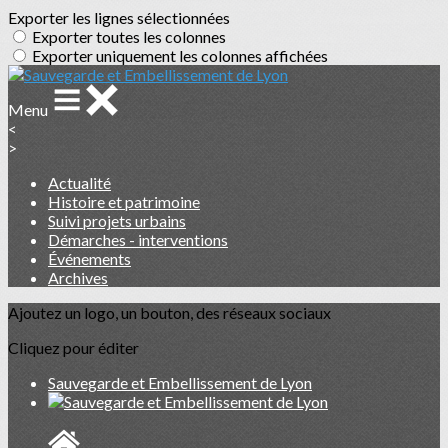
Exporter les lignes sélectionnées
Exporter toutes les colonnes
Exporter uniquement les colonnes affichées
Menu
<
>
Actualité
Histoire et patrimoine
Suivi projets urbains
Démarches - interventions
Événements
Archives
Ajoutez un logo, un bouton, des réseaux sociaux
Cliquez pour éditer
Sauvegarde et Embellissement de Lyon