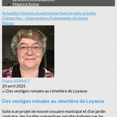
Maurice Scève
Actualité
Histoire et patrimoine
Suivi projets urbains
Démarches - interventions
Événements
Archives
Retour
Eliane VERNET
20 avril 2025
Des vestiges romains au cimetière de Loyasse
Suite à un projet de nouvel ossuaire municipal et d’un jardin
cinéraire, des fouilles préventives ont été réalisées par les