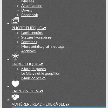
Musées
Associations
Divers
Facebook
PHOTOTHÈQUE
▴
▾
Lambrequins
Statues lyonnaises
Fontaines
Murs peints, graffs et tags
Archives
EN BOUTIQUE
▴
▾
Marque-pages
Le Glaive et le goupillon
Maurice Scève
FAIRE UN DON
▴
▾
ADHÉRER / READHERER À SEL
▴
▾