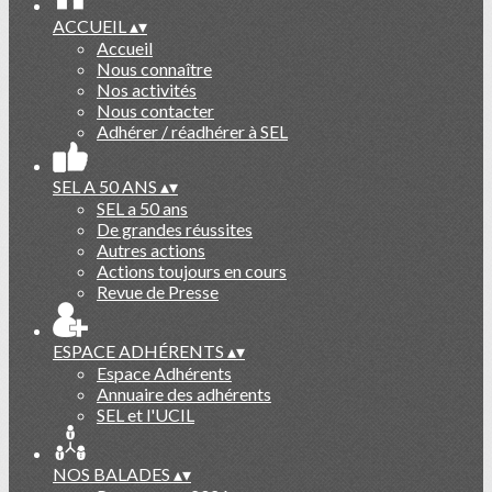
ACCUEIL
▴
▾
Accueil
Nous connaître
Nos activités
Nous contacter
Adhérer / réadhérer à SEL
SEL A 50 ANS
▴
▾
SEL a 50 ans
De grandes réussites
Autres actions
Actions toujours en cours
Revue de Presse
ESPACE ADHÉRENTS
▴
▾
Espace Adhérents
Annuaire des adhérents
SEL et l'UCIL
NOS BALADES
▴
▾