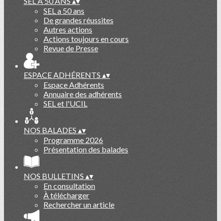
SEL A 50 ANS
▴
▾
SEL a 50 ans
De grandes réussites
Autres actions
Actions toujours en cours
Revue de Presse
ESPACE ADHÉRENTS
▴
▾
Espace Adhérents
Annuaire des adhérents
SEL et l'UCIL
NOS BALADES
▴
▾
Programme 2026
Présentation des balades
NOS BULLETINS
▴
▾
En consultation
À télécharger
Rechercher un article