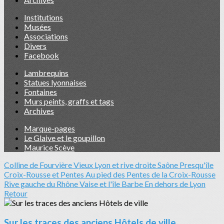
Institutions
Musées
Associations
Divers
Facebook
Lambrequins
Statues lyonnaises
Fontaines
Murs peints, graffs et tags
Archives
Marque-pages
Le Glaive et le goupillon
Maurice Scève
Colline de Fourvière
Vieux Lyon et rive droite Saône
Presqu'île
Croix-Rousse et Pentes
Au pied des Pentes de la Croix-Rousse
Rive gauche du Rhône
Vaise et l'île Barbe
En dehors de Lyon
Retour
Sur les traces des anciens Hôtels de ville