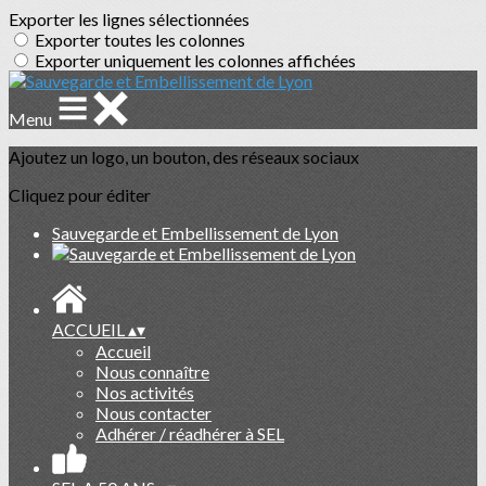
Exporter les lignes sélectionnées
Exporter toutes les colonnes
Exporter uniquement les colonnes affichées
Menu
Ajoutez un logo, un bouton, des réseaux sociaux
Cliquez pour éditer
Sauvegarde et Embellissement de Lyon
ACCUEIL
▴
▾
Accueil
Nous connaître
Nos activités
Nous contacter
Adhérer / réadhérer à SEL