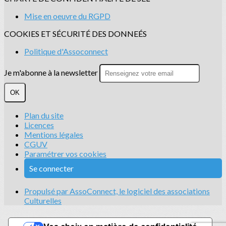
Mise en oeuvre du RGPD
COOKIES ET SÉCURITÉ DES DONNEÉS
Politique d'Assoconnect
Je m'abonne à la newsletter
OK
Plan du site
Licences
Mentions légales
CGUV
Paramétrer vos cookies
Se connecter
Propulsé par AssoConnect, le logiciel des associations
Culturelles