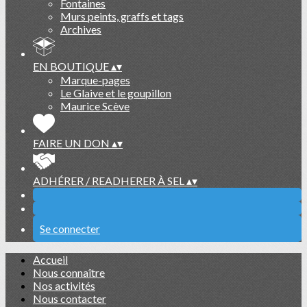
Fontaines
Murs peints, graffs et tags
Archives
EN BOUTIQUE
▴
▾
Marque-pages
Le Glaive et le goupillon
Maurice Scève
FAIRE UN DON
▴
▾
ADHÉRER / READHERER À SEL
▴
▾
Se connecter
Accueil
Nous connaître
Nos activités
Nous contacter