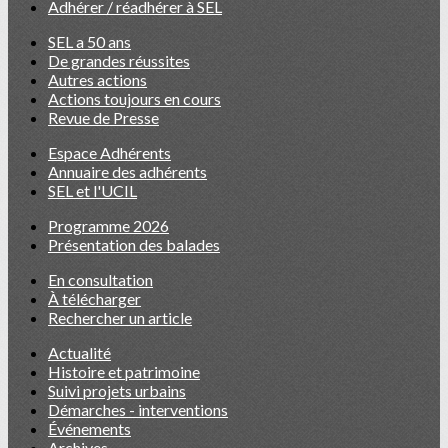
Adhérer / réadhérer à SEL
SEL a 50 ans
De grandes réussites
Autres actions
Actions toujours en cours
Revue de Presse
Espace Adhérents
Annuaire des adhérents
SEL et l'UCIL
Programme 2026
Présentation des balades
En consultation
À télécharger
Rechercher un article
Actualité
Histoire et patrimoine
Suivi projets urbains
Démarches - interventions
Événements
Archives