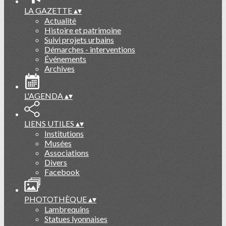
LA GAZETTE
▴
▾
Actualité
Histoire et patrimoine
Suivi projets urbains
Démarches - interventions
Événements
Archives
L'AGENDA
▴
▾
LIENS UTILES
▴
▾
Institutions
Musées
Associations
Divers
Facebook
PHOTOTHÈQUE
▴
▾
Lambrequins
Statues lyonnaises