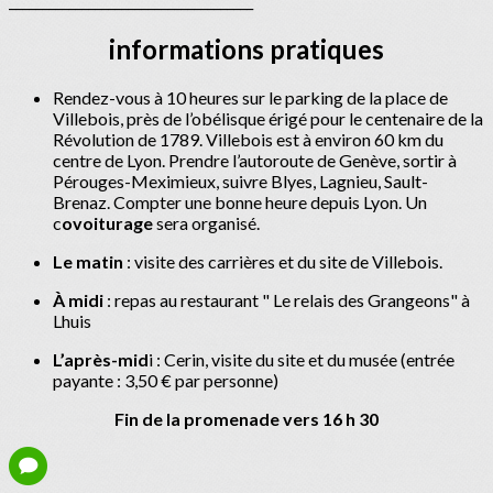
_____________________________________
informations pratiques
Rendez-vous à 10 heures sur le parking de la place de
Villebois, près de l’obélisque érigé pour le centenaire de la
Révolution de 1789. Villebois est à environ 60 km du
centre de Lyon. Prendre l’autoroute de Genève, sortir à
Pérouges-Meximieux, suivre Blyes, Lagnieu, Sault-
Brenaz. Compter une bonne heure depuis Lyon. Un
c
ovoiturage
sera organisé.
Le matin
: visite des carrières et du site de Villebois.
À midi
: repas au restaurant " Le relais des Grangeons" à
Lhuis
L’après-mid
i : Cerin, visite du site et du musée (entrée
payante : 3,50 € par personne)
Fin de la promenade vers 16 h 30