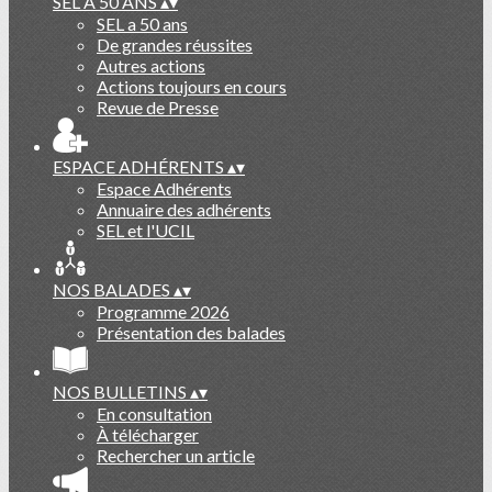
SEL A 50 ANS
▴
▾
SEL a 50 ans
De grandes réussites
Autres actions
Actions toujours en cours
Revue de Presse
ESPACE ADHÉRENTS
▴
▾
Espace Adhérents
Annuaire des adhérents
SEL et l'UCIL
NOS BALADES
▴
▾
Programme 2026
Présentation des balades
NOS BULLETINS
▴
▾
En consultation
À télécharger
Rechercher un article