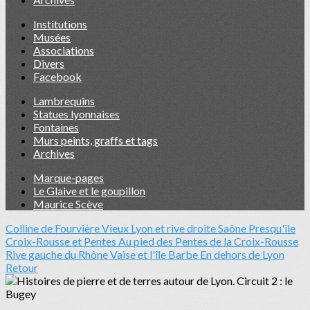
Institutions
Musées
Associations
Divers
Facebook
Lambrequins
Statues lyonnaises
Fontaines
Murs peints, graffs et tags
Archives
Marque-pages
Le Glaive et le goupillon
Maurice Scève
Colline de Fourvière
Vieux Lyon et rive droite Saône
Presqu'île
Croix-Rousse et Pentes
Au pied des Pentes de la Croix-Rousse
Rive gauche du Rhône
Vaise et l'île Barbe
En dehors de Lyon
Retour