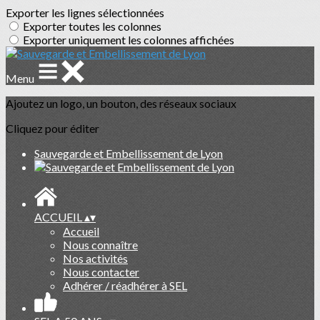
Exporter les lignes sélectionnées
Exporter toutes les colonnes
Exporter uniquement les colonnes affichées
Menu
Ajoutez un logo, un bouton, des réseaux sociaux
Cliquez pour éditer
Sauvegarde et Embellissement de Lyon
ACCUEIL
▴
▾
Accueil
Nous connaître
Nos activités
Nous contacter
Adhérer / réadhérer à SEL