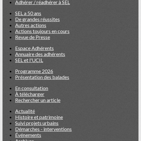
Adhérer / réadhérer à SEL
SEL a 50 ans
De grandes réussites
Autres actions
Actions toujours en cours
Revue de Presse
Espace Adhérents
Annuaire des adhérents
SEL et l'UCIL
Programme 2026
Présentation des balades
En consultation
À télécharger
Rechercher un article
Actualité
Histoire et patrimoine
Suivi projets urbains
Démarches - interventions
Événements
Archives