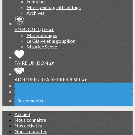
Fontaines
Murs peints, graffs et tags
Archives
EN BOUTIQUE
▴
▾
Marque-pages
Le Glaive et le goupillon
Maurice Scève
FAIRE UN DON
▴
▾
ADHÉRER / READHERER À SEL
▴
▾
Se connecter
Accueil
Nous connaître
Nos activités
Nous contacter