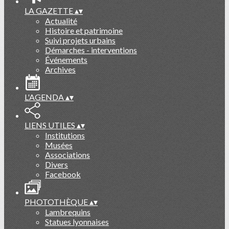
LA GAZETTE
▴
▾
Actualité
Histoire et patrimoine
Suivi projets urbains
Démarches - interventions
Événements
Archives
L'AGENDA
▴
▾
LIENS UTILES
▴
▾
Institutions
Musées
Associations
Divers
Facebook
PHOTOTHÈQUE
▴
▾
Lambrequins
Statues lyonnaises